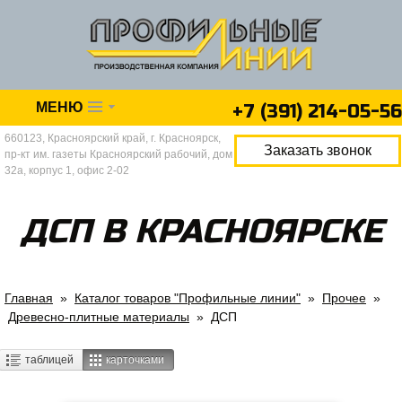
О компании
Каталог
Акции
МЕНЮ
+7 (391)
214-05-56
Доставка и оплата
660123, Красноярский край, г. Красноярск,
Заказать звонок
пр-кт им. газеты Красноярский рабочий, дом
32а, корпус 1, офис 2-02
ДСП В КРАСНОЯРСКЕ
Главная
»
Каталог товаров "Профильные линии"
»
Прочее
»
Древесно-плитные материалы
» ДСП
таблицей
карточками